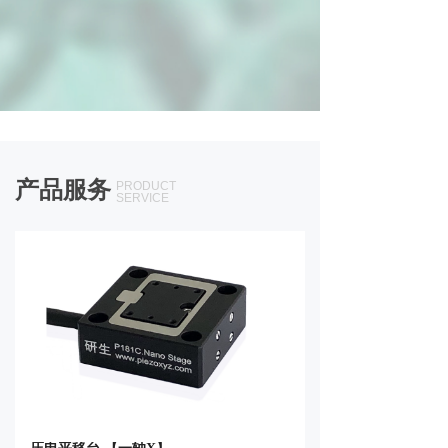
压电弧摆台【三轴θx,θy,θz】
压电平台【六轴XYZθxθyθz】
压电偏摆镜
压电物镜扫描器
产品服务
PRODUCT
SERVICE
压电显微镜扫描台
压电促动器
压电控制器
按钮
联系我们