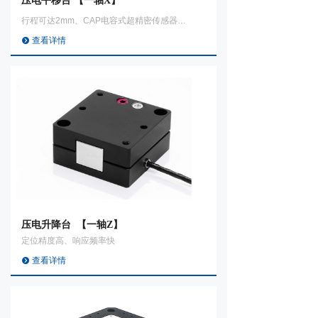
压电平移台 【一轴X】
行程可达2mm、CAP电容式超精密传感器…
查看详情
뀹
按钮
压电升降台 【一轴Z】
定位精度高、响应频率快
查看详情
뀹