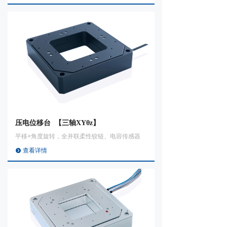
按钮
压电位移台 【三轴XYθz】
平移+角度旋转，全并联柔性铰链、电容传感器
查看详情
뀹
按钮