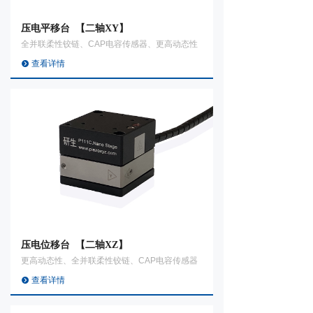
压电平移台 【二轴XY】
全并联柔性铰链、CAP电容传感器、更高动态性
查看详情
뀹
按钮
压电位移台 【二轴XZ】
更高动态性、全并联柔性铰链、CAP电容传感器
查看详情
뀹