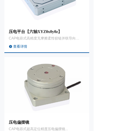
压电平台【六轴XYZθxθyθz】
CAP电容式高精度无摩擦柔性铰链并联导向…
查看详情
뀹
按钮
压电偏摆镜
CAP电容式超高定位精度压电偏摆镜...