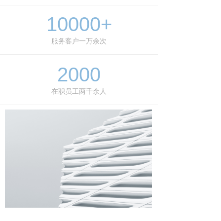
10000+
服务客户一万余次
2000
在职员工两千余人