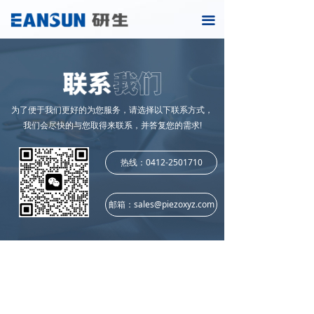
首页
끀
压电平移台【一轴X】
压电升降台【一轴Z】
压电旋转台【一轴θz】
为了便于我们更好的为您服务，请选择以下联系方式，
我们会尽快的与您取得来联系，并答复您的需求!
压电平移台【二轴XY】
热线：0412-2501710
压电位移台【二轴XZ】
邮箱：sales@piezoxyz.com
压电偏摆台【二轴θxθy】
压电位移台【三轴XYZ】
压电偏摆台【三轴Zθxθy】
压电位移台【三轴XYθz】